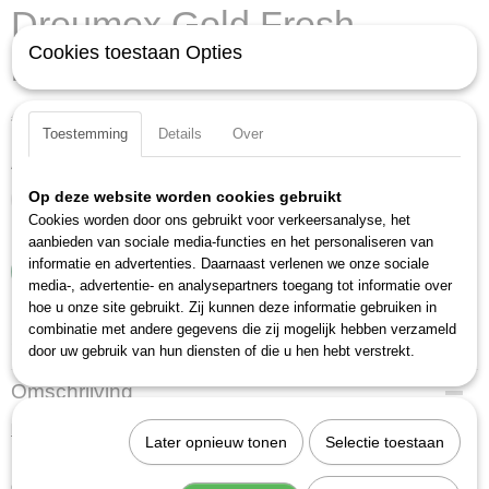
Dreumex Gold Fresh
Cookies toestaan Opties
luchtverfrisser
€ 16,44
€ 20,16
(exclusief btw 21%)
Toestemming
Details
Over
Aantal
Op deze website worden cookies gebruikt
Cookies worden door ons gebruikt voor verkeersanalyse, het
aanbieden van sociale media-functies en het personaliseren van
informatie en advertenties. Daarnaast verlenen we onze sociale
IN WINKELWAGEN
media-, advertentie- en analysepartners toegang tot informatie over
hoe u onze site gebruikt. Zij kunnen deze informatie gebruiken in
combinatie met andere gegevens die zij mogelijk hebben verzameld
Specificaties
door uw gebruik van hun diensten of die u hen hebt verstrekt.
Productcode
Omschrijving
99999091040
Beschrijving:
EAN code
Later opnieuw tonen
Selectie toestaan
8712602016625
De Gold Fresh is een luchtverfrisser voor gebruik in sanitaire ruimtes,
Productcode leverancier
gangen, kantoren, etc. Deze luchtverfrisser is speciaal ontwikkeld om, in