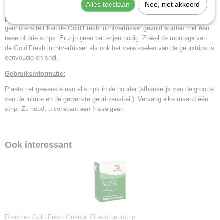
Alles toestaan
Nee, niet akkoord
99999091040
combinatie met de geurstrips, tot twee maanden lang een bijzonder
prettige geur te verspreiden. Afhankelijk van de ruimte en de gewenste
geurintensiteit kan de Gold Fresh luchtverfrisser gevuld worden met één,
twee of drie strips. Er zijn geen batterijen nodig. Zowel de montage van
de Gold Fresh luchtverfrisser als ook het verwisselen van de geurstrips is
eenvoudig en snel.
Gebruiksinformatie:
Plaats het gewenste aantal strips in de houder (afhankelijk van de grootte
van de ruimte en de gewenste geurintensiteit). Vervang elke maand één
strip. Zo houdt u constant een frisse geur.
Ook interessant
Dreumex Gold Fresh Oriental Flower geurstrip