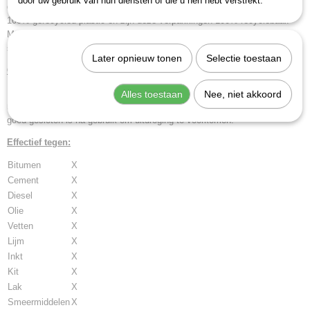
door uw gebruik van hun diensten of die u hen hebt verstrekt.
dichtklikken. Bovendien zijn zowel de tube als de emmer gemaakt van
100% gerecycled plastic en zijn deze verpakkingen 100% recyclebaar.
Met de refill wordt 83% aan plastic bespaart ten opzichte van de
standaardverpakking.
Later opnieuw tonen
Selectie toestaan
Gebruiksinformatie:
Reinig je handen, gereedschap of harde oppervlakken met een
Alles toestaan
Nee, niet akkoord
reinigingsdoekje totdat het vuil is verwijderd. Zorg dat de verpakking weer
goed gesloten is na gebruik om uitdroging te voorkomen.
Effectief tegen:
Bitumen
X
Cement
X
Diesel
X
Olie
X
Vetten
X
Lijm
X
Inkt
X
Kit
X
Lak
X
Smeermiddelen
X