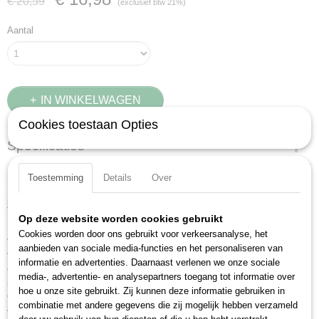
€ 20,59
(exclusief btw 21%)
Aantal
IN WINKELWAGEN
Cookies toestaan Opties
Specificaties
Productcode
Omschrijving
Toestemming
Details
Over
59001301006
Beschrijving:
EAN code
8712602006923
Op deze website worden cookies gebruikt
Dreumex Expert Wipes zijn sterke reinigingsdoeken met zeer effectieve
Cookies worden door ons gebruikt voor verkeersanalyse, het
Productcode leverancier
vloeistof die zelfs de meest specifieke en hardnekkigste vervuiling zoals
aanbieden van sociale media-functies en het personaliseren van
59001301006
verf, lijm, inkt en kit verwijdert van handen, gereedschappen en
informatie en advertenties. Daarnaast verlenen we onze sociale
oppervlakken. Daarnaast verwijdert de reinigingsdoek ook vervuilingen als
media-, advertentie- en analysepartners toegang tot informatie over
smeermiddelen, olie en vet. Dreumex Expert Wipes zijn zeer geschikt
hoe u onze site gebruikt. Zij kunnen deze informatie gebruiken in
voor werkplekken waar geen water in de buurt is. De compacte
combinatie met andere gegevens die zij mogelijk hebben verzameld
verpakking is makkelijk mee te nemen en laat zich eenvoudig open- en