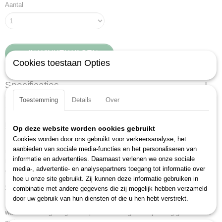
Aantal
IN WINKELWAGEN
Cookies toestaan Opties
Specificaties
Toestemming
Details
Over
Productcode
Omschrijving
10406001007
Beschrijving:
EAN code
Op deze website worden cookies gebruikt
8712602002659
Cookies worden door ons gebruikt voor verkeersanalyse, het
Deze oplosmiddelvrije handreinigingspasta kan gebruikt worden voor
Productcode leverancier
aanbieden van sociale media-functies en het personaliseren van
middelzware tot zware vervuilingen zoals smeermiddelen, diesel,
10406001007
informatie en advertenties. Daarnaast verlenen we onze sociale
remvloeistof, cement en roest. De pasta is met name geschikt voor
media-, advertentie- en analysepartners toegang tot informatie over
gebruik in garages, werkplaatsen en industrieën.
hoe u onze site gebruikt. Zij kunnen deze informatie gebruiken in
Gebruiksinformatie:
combinatie met andere gegevens die zij mogelijk hebben verzameld
door uw gebruik van hun diensten of die u hen hebt verstrekt.
Dreumex in de vuile handen inwrijven en daarna met weinig water grondig
wassen. Vervolgens goed afspoelen en drogen. Verpakking goed sluiten