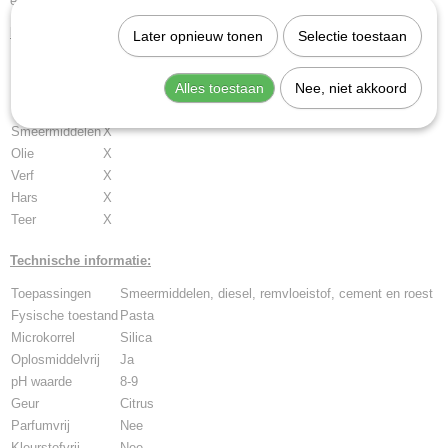
en koel opslaan.
Effectief tegen:
Later opnieuw tonen
Selectie toestaan
Remvloeistof
X
Cement
X
Alles toestaan
Nee, niet akkoord
Lak
X
Smeermiddelen
X
Olie
X
Verf
X
Hars
X
Teer
X
Technische informatie:
Toepassingen
Smeermiddelen, diesel, remvloeistof, cement en roest
Fysische toestand
Pasta
Microkorrel
Silica
Oplosmiddelvrij
Ja
pH waarde
8-9
Geur
Citrus
Parfumvrij
Nee
Kleurstofvrij
Nee